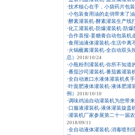
·
技术核心在手，小袋药片包装
·
小包装食用油的走俏带来了油
·
酵素灌装机-酵素灌装生产线
·
化工灌装机-防爆灌装机-防
·
合作喜报-姜糖膏自动包装机
·
食用油液体灌装机-生活中离
·
火锅蘸酱灌装机-全自动双头
总）
2018/10/24
·
小瓶粉剂灌装机-你所不知道
·
番茄沙司灌装机-番茄酱灌装
·
全自动漱口水液体灌装机炙手
·
叶面肥液体灌装机-液体肥灌
例）
2018/10/10
·
调味鸡油自动灌装机为您带来
·
口服液灌装机-液体灌装旋盖
·
灌装机厂家参展第二十一届农
2018/09/11
·
全自动液体灌装机-消毒喷剂