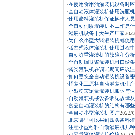
·
在使用食用油灌装机设备时应
·
全自动液体灌装机使用洗瓶机
·
使用酱料灌装机保证操作人员
·
全自动伺服灌装机不工作是什
·
灌装机设备十大生产厂家
2022
·
为什么小型大酱灌装机都使用
·
活塞式液体灌装机使用过程中
·
自动称重灌装机的故障和分析
·
全自动调味酱灌装机封口设备
·
酱类灌装机在调试期间应该注
·
如何更换全自动灌装机设备密
·
桶装化工原料自动灌装机生产
·
小型粉末定量灌装机搬运与运
·
自动灌装机械设备常见故障及
·
食品自动灌装机的结构有哪些
·
全自动小型灌装机图片
2022/0
·
北京哪里可以买到四头酱料灌
·
注意小型粉料自动灌装机几种
·
小容量液体灌装机价格
2022/0