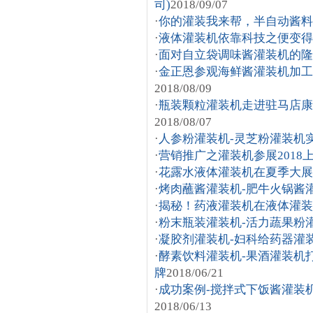
司)
2018/09/07
·
你的灌装我来帮，半自动酱料
·
液体灌装机依靠科技之便变得
·
面对自立袋调味酱灌装机的隆
·
金正恩参观海鲜酱灌装机加工
2018/08/09
·
瓶装颗粒灌装机走进驻马店康
2018/08/07
·
人参粉灌装机-灵芝粉灌装机
·
营销推广之灌装机参展2018
·
花露水液体灌装机在夏季大展
·
烤肉蘸酱灌装机-肥牛火锅酱
·
揭秘！药液灌装机在液体灌装
·
粉末瓶装灌装机-活力蔬果粉
·
凝胶剂灌装机-妇科给药器灌
·
酵素饮料灌装机-果酒灌装机
牌
2018/06/21
·
成功案例-搅拌式下饭酱灌装
2018/06/13