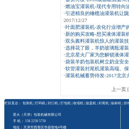
·
燃油宝灌装机-现代专用转向
·
引进精良的橄榄油灌装机让陇
2017/12/27
·
叶面肥灌装机-农化行业增产
·
新的购买攻略-想买液体灌装
·
双头酱料灌装机惊人的灌装技
·
选择花了眼，羊奶玻璃瓶灌装
·
北京星火厂家为您解锁液体灌
·
袋装羊奶包装机树立奶业安全
·
软管灌装封尾机灌装高端、保
·
灌装机械蓄势待发-2017北
上一页 [
栏目直达：
包装机
|
打码机
|
封口机
|
打包机
|
收缩机
|
旋盖机
|
封尾机
|
贴标机
|
折
星火（天津）包装机械有限公司
手 机： 158 2258 5750
地址：天津市西青区华鼎智地4号楼