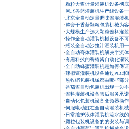
·
颗粒大酱计量灌装机设备彻底
·
河北兽药灌装机生产线设备一
·
北京全自动定量调味酱灌装机
·
整套干香菇颗粒包装机械为客
·
大规模生产选大颗粒酱料灌装
·
操作全自动灌装机械设备不可
·
瓶装全自动沙拉汁灌装机用一
·
全自动膏体灌装机解决半流体
·
有黑科技的香椿酱自动化灌装
·
全自动蜂蜜灌装机是如何保证
·
辣椒酱灌装机设备通过PLC
·
热收缩包装机械都由哪些部分
·
番茄酱自动包装机出现一边不
·
酱料灌装机设备售后服务承诺
·
自动化包装机设备变频器操作
·
伺服电动缸在全自动灌装机械
·
日常维护液体灌装机流水线的
·
颗粒包装机设备的的安装与调
·
全自动葡萄汁灌装机械成套设