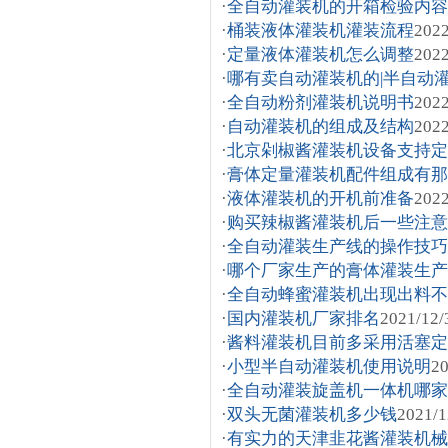
·
全自动灌装机的开箱检验内容
·
桶装液体灌装机灌装流程
2022
·
定量液体灌装机怎么调整
2022
·
哪有卖自动灌装机的|半自动
·
全自动粉剂灌装机说明书
2022
·
自动灌装机的组成及结构
2022
·
北京剁椒酱灌装机设备支持定
·
膏体定量灌装机配件组成有那
·
液体灌装机的开机前准备
2022
·
购买辣椒酱灌装机后一些注意
·
全自动灌装生产线的操作技巧
·
哪个厂家生产的膏体灌装生产
·
全自动蜂蜜灌装机出现出料不
·
国内灌装机厂家排名
2021/12/
·
酱料灌装机目前多采用活塞定
·
小型半自动灌装机使用说明
20
·
全自动灌装旋盖机一体机哪家
·
双头无菌灌装机多少钱
2021/1
·
有实力的天津韭花酱灌装机械