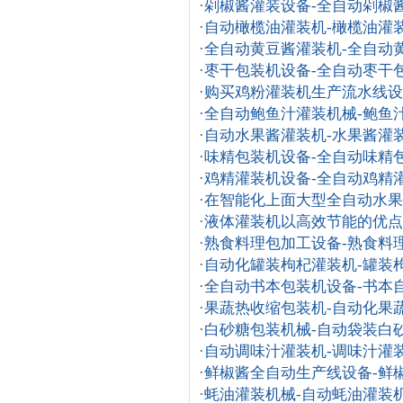
·
剁椒酱灌装设备-全自动剁椒
·
自动橄榄油灌装机-橄榄油灌
·
全自动黄豆酱灌装机-全自动
·
枣干包装机设备-全自动枣干
·
购买鸡粉灌装机生产流水线设
·
全自动鲍鱼汁灌装机械-鲍鱼
·
自动水果酱灌装机-水果酱灌
·
味精包装机设备-全自动味精
·
鸡精灌装机设备-全自动鸡精
·
在智能化上面大型全自动水果
·
液体灌装机以高效节能的优点
·
熟食料理包加工设备-熟食料
·
自动化罐装枸杞灌装机-罐装
·
全自动书本包装机设备-书本
·
果蔬热收缩包装机-自动化果
·
白砂糖包装机械-自动袋装白
·
自动调味汁灌装机-调味汁灌
·
鲜椒酱全自动生产线设备-鲜
·
蚝油灌装机械-自动蚝油灌装