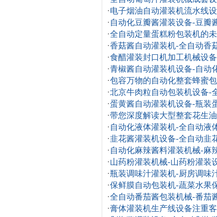
·
电子烟油自动灌装机流水线设
·
自动化豆瓣酱灌装设备-豆瓣
·
全自动定量蛋糕粉包装机的未
·
香菇酱自动灌装机-全自动香
·
食醋灌装封口机加工机械设备
·
青椒酱自动灌装机设备-自动
·
包容万物的自动化整套蜂蜜包
·
北京牛肉粒自动包装机设备-
·
蛋黄酱自动灌装机设备-瓶装
·
带您深度解读大型整套花生油
·
自动化液体灌装机-全自动液
·
韭花酱灌装机设备-全自动韭
·
自动化麻辣酱料灌装机械-麻
·
山药粉灌装机械-山药粉灌装
·
瓶装调味汁灌装机-厨房调味
·
保鲜膜自动包装机-蔬菜水果
·
全自动番茄酱包装机械-番茄
·
膏体灌装机生产线设备注重客