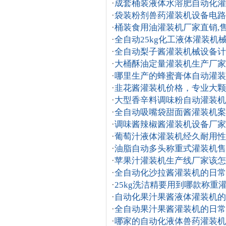
·
成套桶装液体水溶肥自动化灌
·
袋装粉剂兽药灌装机设备电路
·
桶装食用油灌装机厂家直销,
·
全自动25kg化工液体灌装机
·
全自动梨子酱灌装机械设备计
·
大桶酥油定量灌装机生产厂家
·
哪里生产的蜂蜜膏体自动灌装
·
韭花酱灌装机价格，专业大颗
·
大型香辛料调味粉自动灌装机
·
全自动吸嘴袋甜面酱灌装机案
·
调味酱辣椒酱灌装机设备厂家
·
葡萄汁液体灌装机经久耐用性
·
油脂自动多头称重式灌装机售
·
苹果汁灌装机生产线厂家该怎
·
全自动化沙拉酱灌装机的日常
·
25kg洗洁精要用到哪款称重
·
自动化果汁果酱液体灌装机的
·
全自动果汁果酱灌装机的日常
·
哪家的自动化液体兽药灌装机