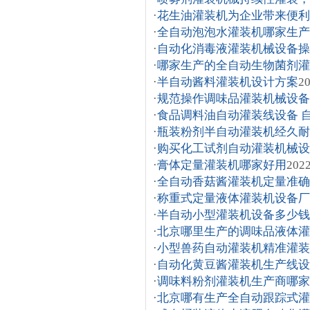
·
花生油灌装机为企业带来便利
·
全自动泡泡水灌装机哪家生产
·
自动化消毒液灌装机械设备操
·
哪家生产的全自动生物菌剂灌
·
半自动酱料灌装机设计方案
20
·
规范操作调味品灌装机械设备
·
食品调料油自动灌装线设备 
·
瓶装粉剂半自动灌装机经久耐
·
购买化工试剂自动灌装机械设
·
膏体定量灌装机哪家好用
2022
·
全自动香菇酱灌装机定量准确
·
称重式定量液体灌装机设备厂
·
半自动小型灌装机设备多少钱
·
北京哪里生产的调味品液体灌
·
小型兽药自动灌装机精准灌装
·
自动化黄豆酱灌装机生产线设
·
调味料粉剂灌装机生产商哪家
·
北京哪有生产全自动跟踪式灌