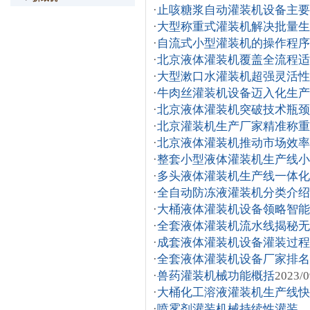
·
止咳糖浆自动灌装机设备主要
·
大型称重式灌装机解决批量生
·
自流式小型灌装机的操作程序
·
北京液体灌装机覆盖全流程适
·
大型漱口水灌装机超强灵活性
·
牛肉丝灌装机设备迈入化生产
·
北京液体灌装机突破技术瓶颈
·
北京灌装机生产厂家精准称重
·
北京液体灌装机推动市场效率
·
整套小型液体灌装机生产线
·
多头液体灌装机生产线一体化
·
全自动防冻液灌装机分类介绍
·
大桶液体灌装机设备领略智能
·
全套液体灌装机流水线揭秘无
·
成套液体灌装机设备灌装过程
·
全套液体灌装机设备厂家排名
·
兽药灌装机械功能概括
2023/0
·
大桶化工溶液灌装机生产线快
·
喷雾剂灌装机械持续性灌装，