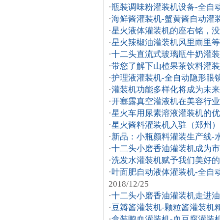
·
瓶装调味粉灌装机设备-全自
·
海鲜酱灌装机-蟹黄酱自动灌
·
星火液体灌装机的座右铭，没
·
星火辣椒油灌装机风里雨里等
·
十二头直流式玻璃瓶牛奶灌
·
带您了解下山楂果茶饮料灌装
·
护理液灌装机-全自动隐形眼
·
灌装机功能多样化将成为未来
·
开塞露真空灌液机在美容行业
·
星火车用尿素溶液灌装机的优
·
星火酱料灌装机入驻（郑州）
·
新品：小瓶颜料灌装生产线-
·
十二头小磨香油灌装机成为市
·
洗发水灌装机赋予我们美好的
·
叶面肥自动液体灌装机-全自
2018/12/25
·
十二头小磨香油灌装机走进油
·
豆瓣酱灌装机-颗粒酱灌装机
·
盒装鸭血灌装机-血豆腐灌装