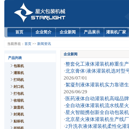
首页
企业简介
企业新闻
产品展示
灌装机厂家
当前所在：
首页
>>
新闻资讯
企业新闻
产品列表
·
整套化工液体灌装机称重生产
包装机
·
北京膏体\液体灌装机选对型
灌装机
2026/07/01
打码机
·
絮凝剂液体灌装机实力靠谱生
封口机
2026/06/29
打包机
·
医药液体自动灌装机高端品牌
收缩机
·
全自动液体灌装机流水线星火
旋盖机
·
星火智能携创新全自动包装机
封尾机
·
北京星火液体灌装机生产线厂
贴标机
·
2升洗衣液体灌装机柔性化灌
折纸机