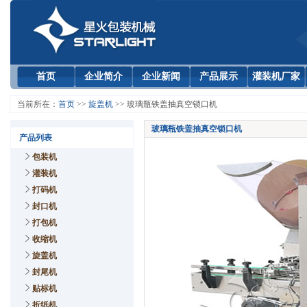
首页
企业简介
企业新闻
产品展示
灌装机厂家
当前所在：
首页
>>
旋盖机
>> 玻璃瓶铁盖抽真空锁口机
玻璃瓶铁盖抽真空锁口机
产品列表
包装机
灌装机
打码机
封口机
打包机
收缩机
旋盖机
封尾机
贴标机
折纸机