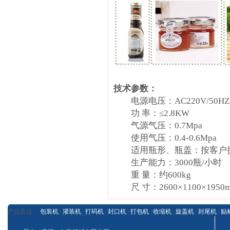
技术参数：
电源电压：AC220V/50HZ
功 率：≤2.8KW
气源气压：0.7Mpa
使用气压：0.4-0.6Mpa
适用瓶形、瓶盖：按客户
生产能力：3000瓶/小时
重 量：约600kg
尺 寸：2600×1100×1950
产品直达：
包装机
|
灌装机
|
打码机
|
封口机
|
打包机
|
收缩机
|
旋盖机
|
封尾机
|
贴