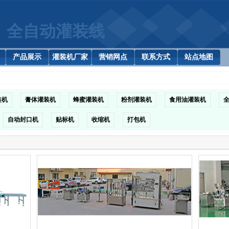
全自动灌装线
产品展示
灌装机厂家
营销网点
联系方式
站点地图
装机
膏体灌装机
蜂蜜灌装机
粉剂灌装机
食用油灌装机
自动封口机
贴标机
收缩机
打包机