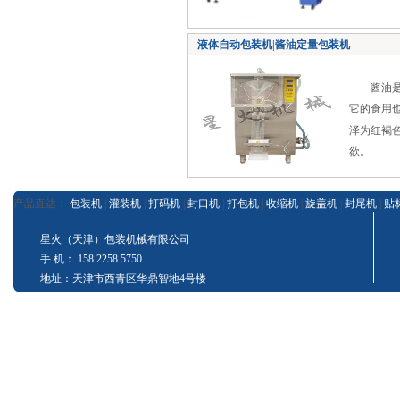
液体自动包装机|酱油定量包装机
酱油是我
它的食用
泽为红褐
欲。
产品直达：
包装机
|
灌装机
|
打码机
|
封口机
|
打包机
|
收缩机
|
旋盖机
|
封尾机
|
贴
星火（天津）包装机械有限公司
手 机： 158 2258 5750
地址：天津市西青区华鼎智地4号楼