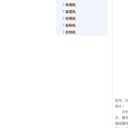
收缩机
旋盖机
封尾机
贴标机
折纸机
型号：D
简介：
片剂自
豆、糖
微电脑