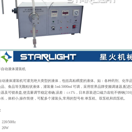
半自动液体灌装机
液体灌装机可灌充绝大类型的液体，包括高粘稠度的液体。如：各种药剂、化学
品、食品等无颗粒状液体，灌装量:1ml-5000ml 可调，采用世界品牌变频调速器,配
器及可锁表盘,使流量调节稳定准确,误差：≤±1%，日本原装进口磁力齿轮不锈钢(316)
命长，体积小,操作简便，可配多个灌装头,常用的型号有:单泵机、双泵机和四泵机。
数
220/50Hz
 20W