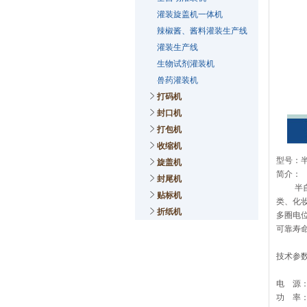
灌装旋盖机一体机
辣椒酱、酱料灌装生产线
灌装生产线
生物试剂灌装机
兽药灌装机
打码机
封口机
打包机
收缩机
型号：
旋盖机
简介：
封尾机
半自动
贴标机
类、化妆
折纸机
多圈电位
可靠寿
技术参
电 源： 
功 率：