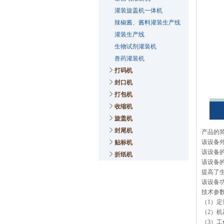
灌装旋盖机一体机
辣椒酱、酱料灌装生产线
灌装生产线
生物试剂灌装机
兽药灌装机
打码机
封口机
打包机
收缩机
旋盖机
封尾机
产品的
该设备
贴标机
该设备
折纸机
该设备
提高了
该设备
技术参
（1）定
（2）机
（3）工