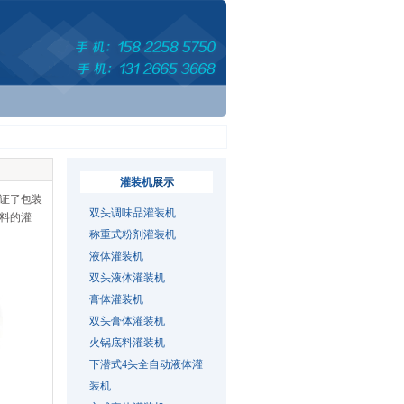
灌装机
展示
证了包装
双头调味品灌装机
料的灌
称重式粉剂灌装机
液体灌装机
双头液体灌装机
膏体灌装机
双头膏体灌装机
火锅底料灌装机
下潜式4头全自动液体灌
装机