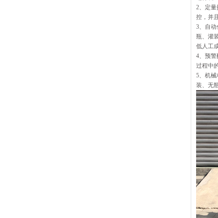
2、定
控，并
3、自
瓶、灌
低人工
4、预
过程中
5、机
装、无