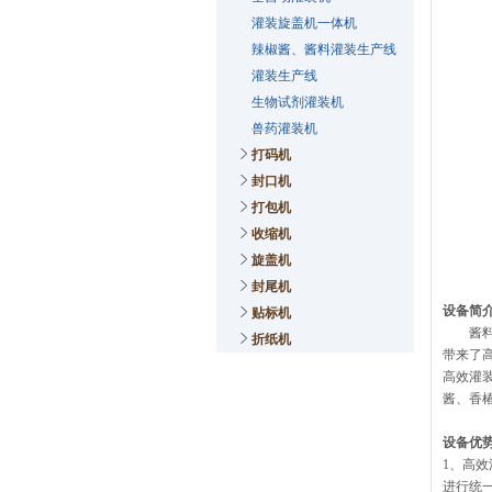
灌装旋盖机一体机
辣椒酱、酱料灌装生产线
灌装生产线
生物试剂灌装机
兽药灌装机
打码机
封口机
打包机
收缩机
旋盖机
封尾机
设备简
贴标机
酱料市
折纸机
带来了
高效灌
酱、香
设备优
1、高
进行统