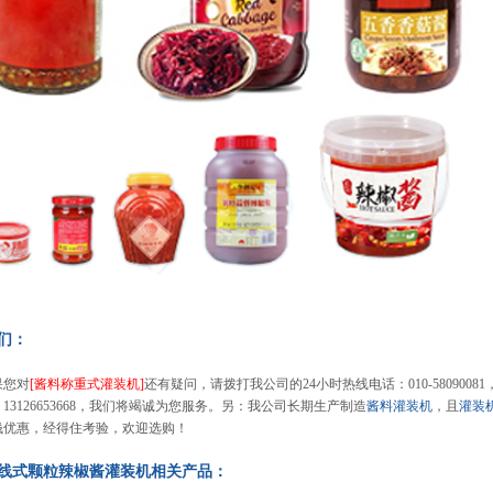
们：
您对
[酱料称重式灌装机]
还有疑问，请拨打我公司的24小时热线电话：010-5809008
13126653668，我们将竭诚为您服务。另：我公司长期生产制造
酱料灌装机
，且
灌装
钱优惠，经得住考验，欢迎选购！
线式颗粒辣椒酱灌装机
相关产品：