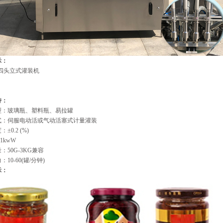
示：
持：
型：玻璃瓶、塑料瓶、易拉罐
式：伺服电动活或气动活塞式计量灌装
±0.2 (%)
1kwW
：50G-3KG兼容
10-60(罐/分钟)
示：