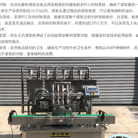
量控制：自动化酱料灌装设备运用高精度的伺服电机和PLC控制系统，确保了灌装量的
且将生产误差控制在±0.2%以内。灌装头通过预设的灌装精度，可以避免物料的溢出。
动化系统：采用PLC自动控制系统。能够实现整个灌装过程中的智能操控，自进瓶、检
装、旋盖直至成品输出，全部由控制系统执行，内置的进口PLC芯片，可以实现无人化
成本。
警配置：四头立式灌装机增设了自动故障诊断和报警功能，能够及时发现并处理故障，
的连续性输出。
械材质：采用食品级别的卫生，确保生产过程中的卫生条件，整机以304不锈钢制作，
瓶不灌装的功能，避免物料的浪费。