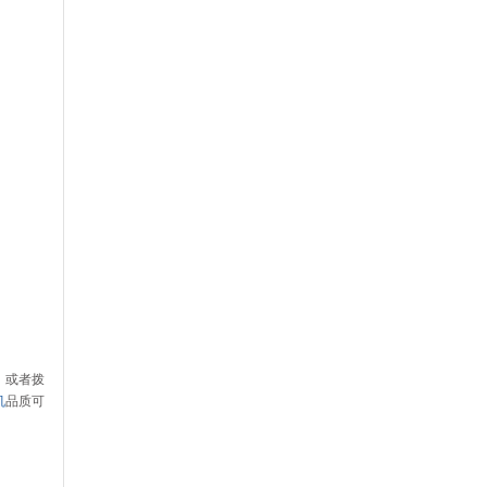
1，或者拨
机
品质可